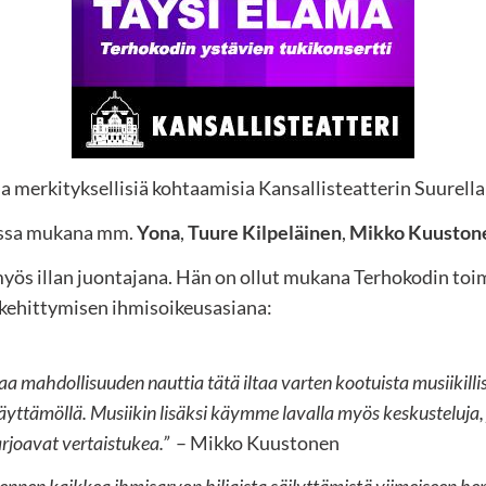
ja merkityksellisiä kohtaamisia Kansallisteatterin Suurell
tissa mukana mm.
Yona
,
Tuure Kilpeläinen
,
Mikko Kuuston
ös illan juontajana. Hän on ollut mukana Terhokodin toim
kehittymisen ihmisoikeusasiana:
oaa mahdollisuuden nauttia tätä iltaa varten kootuista musiikilli
näyttämöllä. Musiikin lisäksi käymme lavalla myös keskusteluja
arjoavat vertaistukea.”
– Mikko Kuustonen