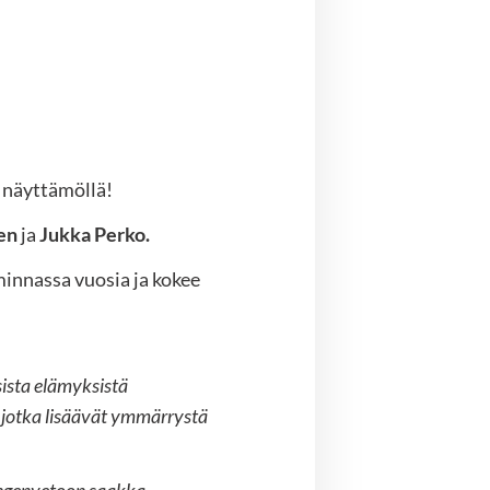
a näyttämöllä!
en
ja
Jukka Perko.
innassa vuosia ja kokee
sista elämyksistä
, jotka lisäävät ymmärrystä