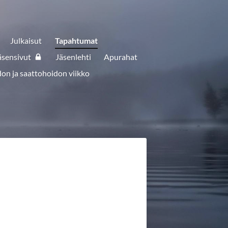
Julkaisut
Tapahtumat
äsensivut
Jäsenlehti
Apurahat
don ja saattohoidon viikko