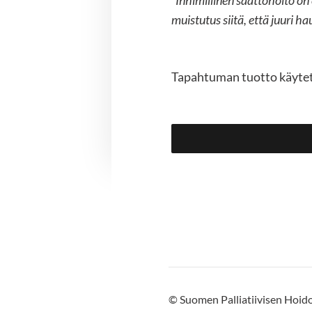
”Inhimillinen saattohoito o
muistutus siitä, että juuri 
Tapahtuman tuotto käytetä
©
Suomen Palliatiivisen Hoid