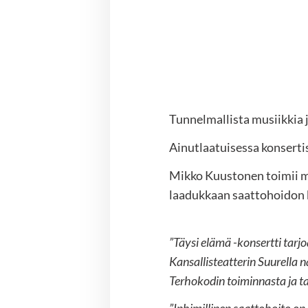
Tunnelmallista musiikkia 
Ainutlaatuisessa konser
Mikko Kuustonen toimii my
laadukkaan saattohoidon 
”Täysi elämä -konsertti tarj
Kansallisteatterin Suurella 
Terhokodin toiminnasta ja t