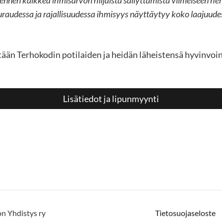
n ennen kaikkea ihmisarvon hiljaista säilyttämistä viimeiseen 
hauraudessa ja rajallisuudessa ihmisyys näyttäytyy koko laajuud
än Terhokodin potilaiden ja heidän läheistensä hyvinvoi
Lisätiedot ja lipunmyynti
on Yhdistys ry
Tietosuojaseloste