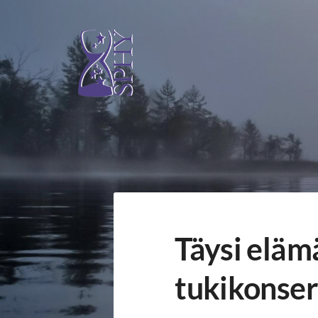
Siirry
sivun
sisältöön
SPHY
Täysi eläm
tukikonser