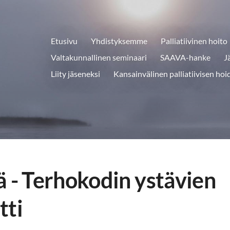
Etusivu
Yhdistyksemme
Palliatiivinen hoito
Valtakunnallinen seminaari
SAAVA-hanke
J
Liity jäseneksi
Kansainvälinen palliatiivisen hoi
ä - Terhokodin ystävien
tti