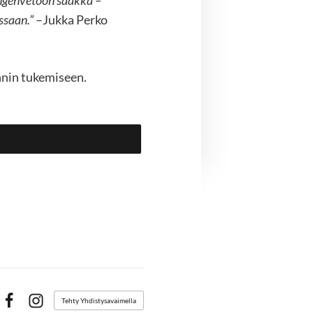
hengenvetoon saakka –
essaan.”
–Jukka Perko
nnin tukemiseen.
Tehty Yhdistysavaimella