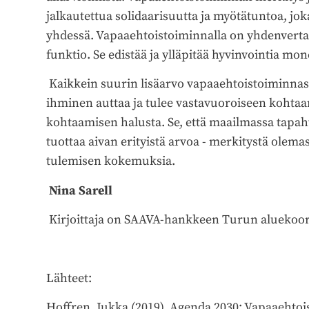
jalkautettua solidaarisuutta ja myötätuntoa, jo
yhdessä. Vapaaehtoistoiminnalla on yhdenvertai
funktio. Se edistää ja ylläpitää hyvinvointia mone
Kaikkein suurin lisäarvo vapaaehtoistoiminnassa
ihminen auttaa ja tulee vastavuoroiseen kohtaa
kohtaamisen halusta. Se, että maailmassa tapah
tuottaa aivan erityistä arvoa - merkitystä ole
tulemisen kokemuksia.
Nina Sarell
Kirjoittaja on SAAVA-hankkeen Turun aluekoor
Lähteet:
Hoffren, Jukka (2019). Agenda 2030: Vapaaehtois