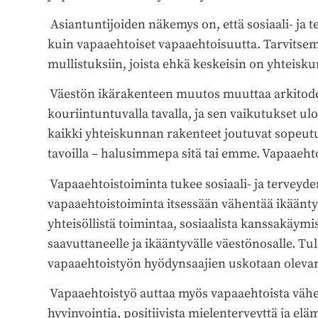
Asiantuntijoiden näkemys on, että sosiaali- ja t
kuin vapaaehtoiset vapaaehtoisuutta. Tarvit
mullistuksiin, joista ehkä keskeisin on yhteis
Väestön ikärakenteen muutos muuttaa arkitodell
kouriintuntuvalla tavalla, ja sen vaikutukset 
kaikki yhteiskunnan rakenteet joutuvat sopeut
tavoilla – halusimmepa sitä tai emme. Vapaaeh
Vapaaehtoistoiminta tukee sosiaali- ja terveyde
vapaaehtoistoiminta itsessään vähentää ikääntym
yhteisöllistä toimintaa, sosiaalista kanssakäym
saavuttaneelle ja ikääntyvälle väestönosalle. T
vapaaehtoistyön hyödynsaajien uskotaan oleva
Vapaaehtoistyö auttaa myös vapaaehtoista vähen
hyvinvointia, positiivista mielenterveyttä ja e