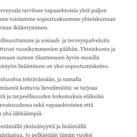
erveysala tarvitsee vapaaehtoisia yhtä paljon
semme toisiamme sopeutuaksemme yhteiskunnan
kunnan ikääntyminen.
isuuttamme ja sosiaali- ja terveyspalveluita
ulottuvat vuosikymmenien päähän. Yhteiskunta ja
umaan uuteen tilanteeseen hyvin monilla
toistyön lisääminen on yksi sopeutumiskeino.
nhuoltoa tehtävässään, ja samalla
isestä koituvia lieveilmiöitä: se tarjoaa
istä ja tarpeellisuuden kokemuksia eläkeiän
ulevaisuudessa sekä vapaaehtoisten että
n yhä iäkkäämpiä.
tämällä yksinäisyyttä ja lisäämällä
lämänlaatua. Jo pelkästään tämän vuoksi