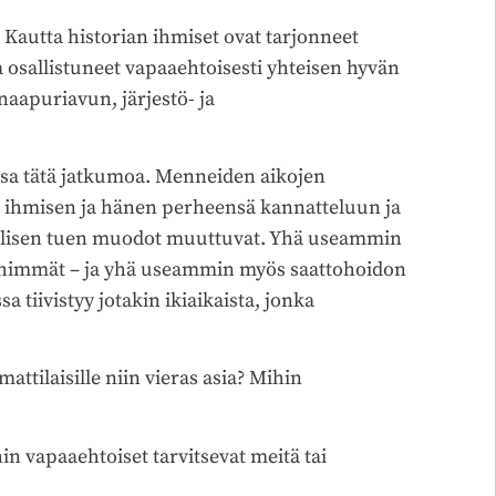
Kautta historian ihmiset ovat tarjonneet
ja osallistuneet vapaaehtoisesti yhteisen hyvän
aapuriavun, järjestö- ja
sa tätä jatkumoa. Menneiden aikojen
an ihmisen ja hänen perheensä kannatteluun ja
llisen tuen muodot muuttuvat. Yhä useammin
lähimmät – ja yhä useammin myös saattohoidon
tiivistyy jotakin ikiaikaista, jonka
tilaisille niin vieras asia? Mihin
in vapaaehtoiset tarvitsevat meitä tai