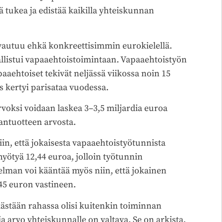
 tukea ja edistää kaikilla yhteiskunnan
vautuu ehkä konkreettisimmin eurokielellä.
llistui vapaaehtoistoimintaan. Vapaaehtoistyön
htoiset tekivät neljässä viikossa noin 15
s kertyi parisataa vuodessa.
oksi voidaan laskea 3–3,5 miljardia euroa
antuotteen arvosta.
iin, että jokaisesta vapaaehtoistyötunnista
yötyä 12,44 euroa, jolloin työtunnin
elman voi kääntää myös niin, että jokainen
45 euron vastineen.
stään rahassa olisi kuitenkin toiminnan
a arvo yhteiskunnalle on valtava. Se on arkista,