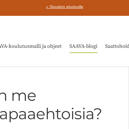
« Sivuston etusivulle
VA-koulutusmalli ja ohjeet
SAAVA-blogi
Saattohoi
in me
apaaehtoisia?