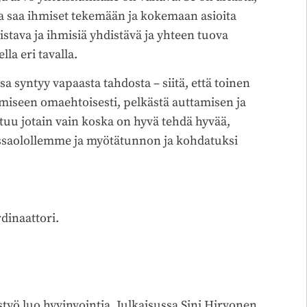
ka saa ihmiset tekemään ja kokemaan asioita
stava ja ihmisiä yhdistävä ja yhteen tuova
lla eri tavalla.
 syntyy vapaasta tahdosta – siitä, että toinen
miseen omaehtoisesti, pelkästä auttamisen ja
tuu jotain vain koska on hyvä tehdä hyvää,
massaolollemme ja myötätunnon ja kohdatuksi
dinaattori.
työ luo hyvinvointia. Julkaisussa Sini Hirvonen