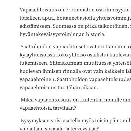
Vapaaehtoisuus on erottamaton osa ihmisyyttä. 
toisilleen apua, hoitaneet asioita yhteisvoimin 
edistämiseen. Suomessa on pitkä talkootöiden, n
hyväntekeväisyystoiminnan historia.
Saattohoidon vapaaehtoiset ovat erottamaton o
kyläyhteisöissä koko yhteisö osallistui kuolev
tukemiseen. Yhteiskunnan muuttuessa yhteisö
kuolevan ihmisen rinnalla ovat vain kaikkein 
vapaaehtoinen. Saattohoidon vapaaehtoisuudessa 
vapaaehtoisuus tuo tähän aikaan.
Miksi vapaaehtoisuus on kuitenkin monille ammat
vapaaehtoisia tarvitaan?
Kysymyksen voisi asetella myös toisin päin: mih
ylipäätään sosiaali- ja terveysalaa?