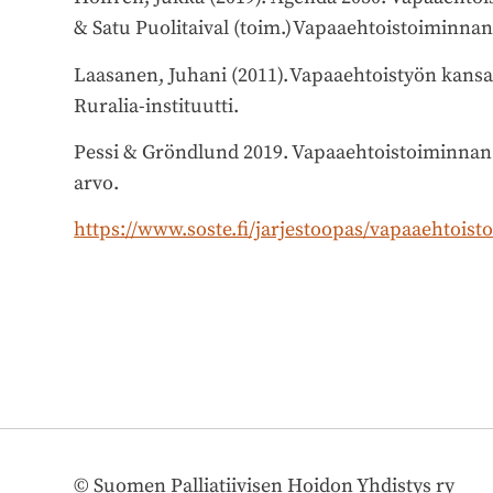
& Satu Puolitaival (toim.) Vapaaehtoistoiminnan
Laasanen, Juhani (2011). Vapaaehtoistyön kansan
Ruralia-instituutti.
Pessi & Gröndlund 2019. Vapaaehtoistoiminnan 
arvo.
https://www.soste.fi/jarjestoopas/vapaaehtois
©
Suomen Palliatiivisen Hoidon Yhdistys ry