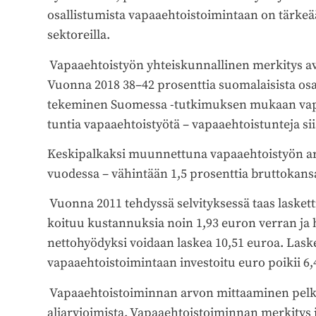
osallistumista vapaaehtoistoimintaan on tärkeää
sektoreilla.
Vapaaehtoistyön yhteiskunnallinen merkitys a
Vuonna 2018 38–42 prosenttia suomalaisista osa
tekeminen Suomessa -tutkimuksen mukaan vapaae
tuntia vapaaehtoistyötä – vapaaehtoistunteja sii
Keskipalkaksi muunnettuna vapaaehtoistyön arv
vuodessa – vähintään 1,5 prosenttia bruttokans
Vuonna 2011 tehdyssä selvityksessä taas laskett
koituu kustannuksia noin 1,93 euron verran ja h
nettohyödyksi voidaan laskea 10,51 euroa. Lask
vapaaehtoistoimintaan investoitu euro poikii 6,
Vapaaehtoistoiminnan arvon mittaaminen pelkä
aliarvioimista. Vapaaehtoistoiminnan merkitys j