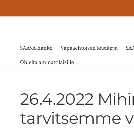
Siirry
sivun
sisältöön
Sivuston etusivulle
SAAVA-hanke
Vapaaehtoisen käsikirja
SAA
Ohjeita ammattilaisille
26.4.2022 Mih
tarvitsemme v