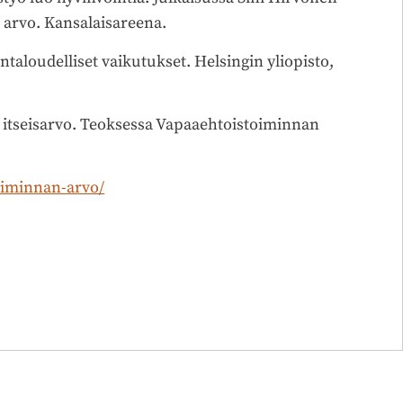
 arvo. Kansalaisareena.
taloudelliset vaikutukset. Helsingin yliopisto,
itseisarvo. Teoksessa Vapaaehtoistoiminnan
toiminnan-arvo/