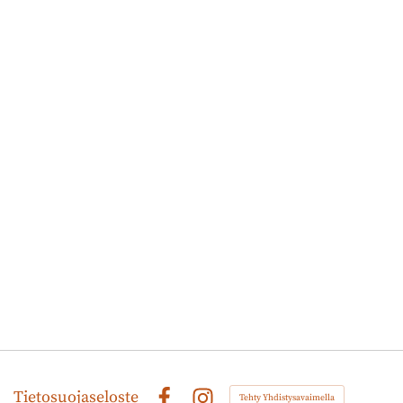
Tietosuojaseloste
Tehty Yhdistysavaimella