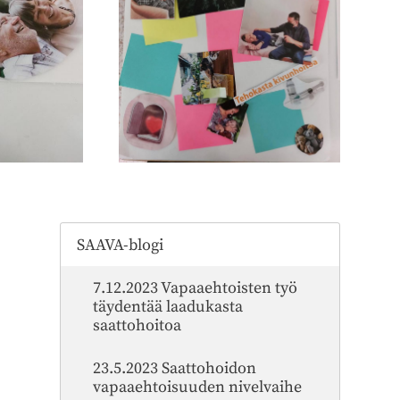
SAAVA-blogi
7.12.2023 Vapaaehtoisten työ
täydentää laadukasta
saattohoitoa
23.5.2023 Saattohoidon
vapaaehtoisuuden nivelvaihe