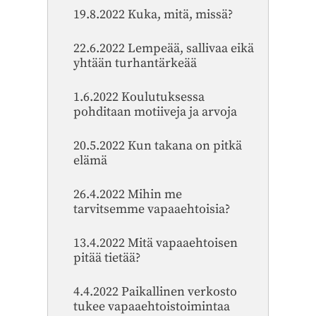
19.8.2022 Kuka, mitä, missä?
22.6.2022 Lempeää, sallivaa eikä
yhtään turhantärkeää
1.6.2022 Koulutuksessa
pohditaan motiiveja ja arvoja
20.5.2022 Kun takana on pitkä
elämä
26.4.2022 Mihin me
tarvitsemme vapaaehtoisia?
13.4.2022 Mitä vapaaehtoisen
pitää tietää?
4.4.2022 Paikallinen verkosto
tukee vapaaehtoistoimintaa