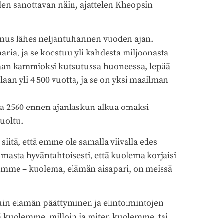
len sanottavan näin, ajattelen Kheopsin
nus lähes neljäntuhannen vuoden ajan.
aaria, ja se koostuu yli kahdesta miljoonasta
aan kammioksi kutsutussa huoneessa, lepää
aan yli 4 500 vuotta, ja se on yksi maailman
a 2560 ennen ajanlaskun alkua omaksi
uoltu.
iitä, että emme ole samalla viivalla edes
masta hyväntahtoisesti, että kuolema korjaisi
lemme – kuolema, elämän aisapari, on meissä
uin elämän päättyminen ja elintoimintojen
ä kuolemme, milloin ja miten kuolemme, tai