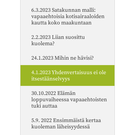
6.3.2023 Satakunnan malli:
vapaaehtoisia kotisairaaloiden
kautta koko maakuntaan
2.2.2023 Liian suosittu
kuolema?
24.1.2023 Mihin ne hävisi?
4.1.2023 Yhdenvertaisuus ei ole
itsestäänselvyys
30.10.2022 Elämän
loppuvaiheessa vapaaehtoisten
tuki auttaa
5.9. 2022 Ensimmäistä kertaa
kuoleman läheisyydessä