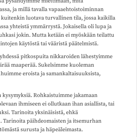
ssa pysähdyimme miettimään, mitä
ssa, ja millä tavalla vapaaehtoistoiminnan
kuitenkin luotava turvallinen tila, jossa kaikilla
sa yhteistä ymmärrystä. Jokaisella oli lupa ja
 uhkasi jokin. Mutta ketään ei myöskään teilattu
intojen käytöstä tai vääristä päätelmistä.
, yhdessä pitkospuita nikkaroiden lähestyimme
kkiväärää maaperää. Sukelsimme kuoleman
uhuimme eroista ja samankaltaisuuksista,
in kysymyksiä. Rohkaistuimme jakamaan
evaan ihmiseen ei ollutkaan ihan asiallista, tai
uksi. Tarinoita yksinäisistä, ehkä
an. Tarinoita päihdeomaisten ja itsemurhan
ttömästä surusta ja häpeäleimasta.