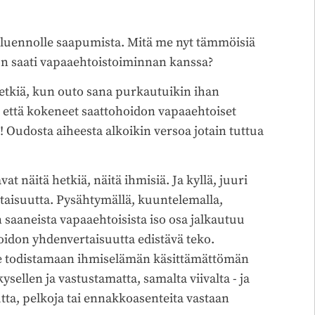
n luennolle saapumista. Mitä me nyt tämmöisiä
don saati vapaaehtoistoiminnan kanssa?
 hetkiä, kun outo sana purkautuikin ihan
et että kokeneet saattohoidon vapaaehtoiset
ä! Oudosta aiheesta alkoikin versoa jotain tuttua
t näitä hetkiä, näitä ihmisiä. Ja kyllä, juuri
taisuutta. Pysähtymällä, kuuntelemalla,
 saaneista vapaaehtoisista iso osa jalkautuu
oidon yhdenvertaisuutta edistävä teko.
e todistamaan ihmiselämän käsittämättömän
sellen ja vastustamatta, samalta viivalta - ja
a, pelkoja tai ennakkoasenteita vastaan