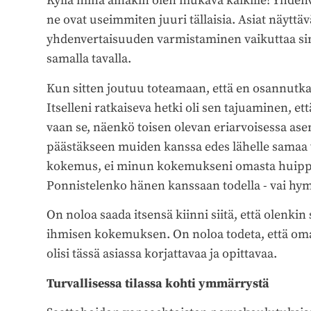
Kyllä minä ainakin olen mukava kaikille! Yhdenv
ne ovat useimmiten juuri tällaisia. Asiat näyttäv
yhdenvertaisuuden varmistaminen vaikuttaa sim
samalla tavalla.
Kun sitten joutuu toteamaan, että en osannutk
Itselleni ratkaiseva hetki oli sen tajuaminen, e
vaan se, näenkö toisen olevan eriarvoisessa as
päästäkseen muiden kanssa edes lähelle samaa 
kokemus, ei minun kokemukseni omasta huippu
Ponnistelenko hänen kanssaan todella - vai hymy
On noloa saada itsensä kiinni siitä, että olenki
ihmisen kokemuksen. On noloa todeta, että omass
olisi tässä asiassa korjattavaa ja opittavaa.
Turvallisessa tilassa kohti ymmärrystä