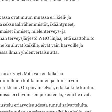
assa ovat muun muassa eri kieli- ja
 ja seksuaalivähemmistöt, ikääntyneet,
maiset ihmiset, mielenterveys- ja
an terveysjärjestö WHO linjaa, että saattohoito
kuuluvat kaikille, eivät vain harvoille ja
massa ilman yhdenvertaisuutta.
ai ärtynyt. Mitä varten tällaisia
 inhimillinen kohtaaminen ja ihmisarvon
etiikkaan. On päivänselvää, että kaikille kuuluu
siä eri tavoin sen perusteella, keitä he ovat.
ustelu eriarvoisuudesta tuntui saivartelulta.