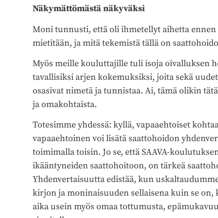
Näkymättömästä näkyväksi
Moni tunnusti, että oli ihmetellyt aihetta enne
mietitään, ja mitä tekemistä tällä on saattohoi
Myös meille kouluttajille tuli isoja oivalluksen
tavallisiksi arjen kokemuksiksi, joita sekä uud
osasivat nimetä ja tunnistaa. Ai, tämä olikin tät
ja omakohtaista.
Totesimme yhdessä: kyllä, vapaaehtoiset kohtaava
vapaaehtoinen voi lisätä saattohoidon yhdenver
toimimalla toisin. Jo se, että SAAVA-koulutuksen
ikääntyneiden saattohoitoon, on tärkeä saattoh
Yhdenvertaisuutta edistää, kun uskaltaudumm
kirjon ja moninaisuuden sellaisena kuin se on, ky
aika usein myös omaa tottumusta, epämukavuutt