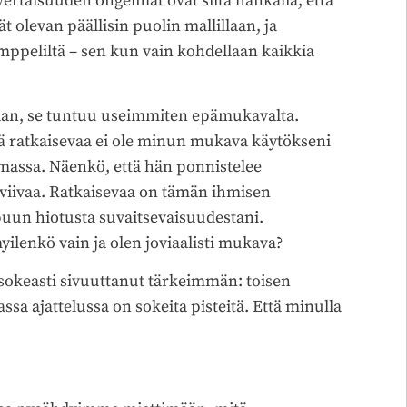
ertaisuuden ongelmat ovat siitä hankalia, että
ät olevan päällisin puolin mallillaan, ja
ppeliltä – sen kun vain kohdellaan kaikkia
aan, se tuntuu useimmiten epämukavalta.
ttä ratkaisevaa ei ole minun mukava käytökseni
emassa. Näenkö, että hän ponnistelee
viivaa. Ratkaisevaa on tämän ihmisen
un hiotusta suvaitsevaisuudestani.
ilenkö vain ja olen joviaalisti mukava?
n sokeasti sivuuttanut tärkeimmän: toisen
a ajattelussa on sokeita pisteitä. Että minulla