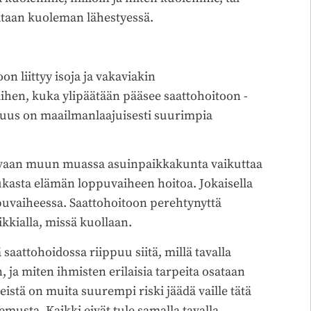
ataan kuoleman lähestyessä.
on liittyy isoja ja vakaviakin
siihen, kuka ylipäätään pääsee saattohoitoon -
avuus on maailmanlaajuisesti suurimpia
a, vaan muun muassa asuinpaikkakunta vaikuttaa
kasta elämän loppuvaiheen hoitoa. Jokaisella
puvaiheessa. Saattohoitoon perehtynyttä
kkialla, missä kuollaan.
saattohoidossa riippuu siitä, millä tavalla
ja miten ihmisten erilaisia tarpeita osataan
tä on muita suurempi riski jäädä vaille tätä
usta. Kaikki eivät tule samalla tavalla