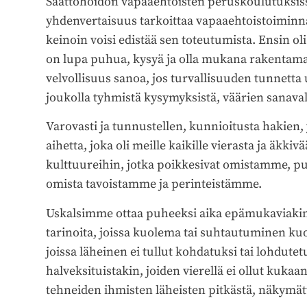
Saattohoidon vapaaehtoisten peruskoulutuksi
yhdenvertaisuus tarkoittaa vapaaehtoistoiminna
keinoin voisi edistää sen toteutumista. Ensin oli 
on lupa puhua, kysyä ja olla mukana rakentamas
velvollisuus sanoa, jos turvallisuuden tunnetta
joukolla tyhmistä kysymyksistä, väärien sanaval
Varovasti ja tunnustellen, kunnioitusta hakien
aihetta, joka oli meille kaikille vierasta ja ä
kulttuureihin, jotka poikkesivat omistamme, p
omista tavoistamme ja perinteistämme.
Uskalsimme ottaa puheeksi aika epämukaviak
tarinoita, joissa kuolema tai suhtautuminen kuol
joissa läheinen ei tullut kohdatuksi tai lohdutet
halveksituistakin, joiden vierellä ei ollut kuka
tehneiden ihmisten läheisten pitkästä, näkymä