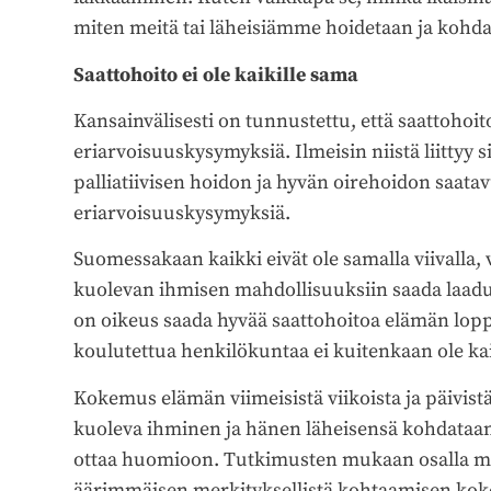
miten meitä tai läheisiämme hoidetaan ja kohd
Saattohoito ei ole kaikille sama
Kansainvälisesti on tunnustettu, että saattohoito
eriarvoisuuskysymyksiä. Ilmeisin niistä liittyy 
palliatiivisen hoidon ja hyvän oirehoidon saat
eriarvoisuuskysymyksiä.
Suomessakaan kaikki eivät ole samalla viivall
kuolevan ihmisen mahdollisuuksiin saada laadu
on oikeus saada hyvää saattohoitoa elämän lop
koulutettua henkilökuntaa ei kuitenkaan ole kai
Kokemus elämän viimeisistä viikoista ja päivistä 
kuoleva ihminen ja hänen läheisensä kohdataan, 
ottaa huomioon. Tutkimusten mukaan osalla meis
äärimmäisen merkityksellistä kohtaamisen kokem