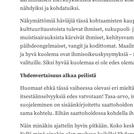
nähdyiksi ja kohdatuiksi.
Näkymättömiä häviäjiä tässä kohtaamisten kaup
kulttuuritaustoista tulevat ihmiset, sukupuoli-
muistisairauksista kärsivät ihmiset, kehitysvam
päihdeongelmaiset, vangit ja kodittomat. Maailm
ja hyvä kuolema ovat ihmisoikeuskysymyksiä – ne 
valituille. Siksi hyvää kuolemaa ei ole edes ole
Yhdenvertaisuus alkaa peilistä
Huomaat ehkä tässä vaiheessa olevasi eri mieltä t
itsestäänselvyyksiä edes vatvotaan! Tasa-arvo,
suojeleminen on sisäänkirjoitettu saattohoidon 
sama kohtelu. Eihän saattohoidossa kohdella ihmi
Näin minäkin ajattelin hyvin pitkään. Koko kesk