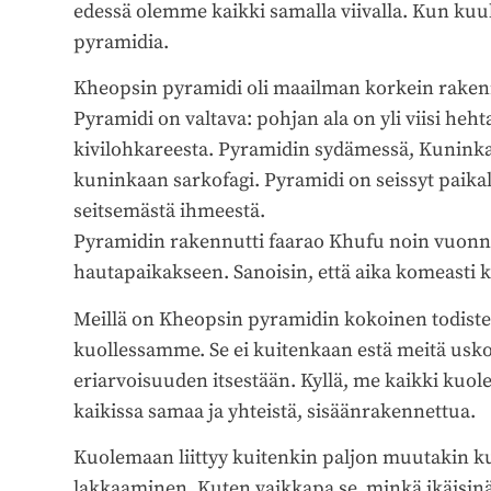
edessä olemme kaikki samalla viivalla. Kun kuu
pyramidia.
Kheopsin pyramidi oli maailman korkein raken
Pyramidi on valtava: pohjan ala on yli viisi heht
kivilohkareesta. Pyramidin sydämessä, Kunink
kuninkaan sarkofagi. Pyramidi on seissyt paikall
seitsemästä ihmeestä.
Pyramidin rakennutti faarao Khufu noin vuonn
hautapaikakseen. Sanoisin, että aika komeasti k
Meillä on Kheopsin pyramidin kokoinen todiste s
kuollessamme. Se ei kuitenkaan estä meitä usko
eriarvoisuuden itsestään. Kyllä, me kaikki kuo
kaikissa samaa ja yhteistä, sisäänrakennettua.
Kuolemaan liittyy kuitenkin paljon muutakin k
lakkaaminen. Kuten vaikkapa se, minkä ikäisin