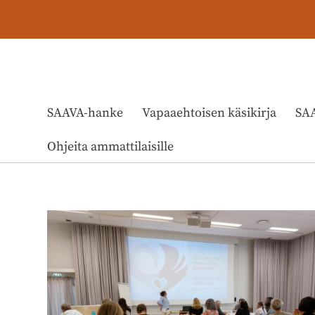
Siirry
sivun
sisältöön
Sivuston etusivulle
SAAVA-hanke
Vapaaehtoisen käsikirja
SAA
Ohjeita ammattilaisille