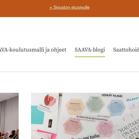
« Sivuston etusivulle
VA-koulutusmalli ja ohjeet
SAAVA-blogi
Saattohoi