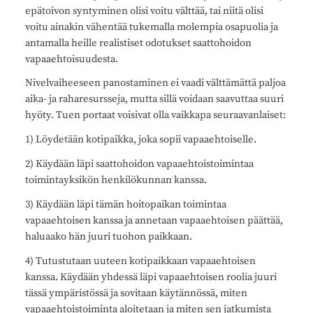
epätoivon syntyminen olisi voitu välttää, tai niitä olisi
voitu ainakin vähentää tukemalla molempia osapuolia ja
antamalla heille realistiset odotukset saattohoidon
vapaaehtoisuudesta.
Nivelvaiheeseen panostaminen ei vaadi välttämättä paljoa
aika- ja raharesursseja, mutta sillä voidaan saavuttaa suuri
hyöty. Tuen portaat voisivat olla vaikkapa seuraavanlaiset:
1) Löydetään kotipaikka, joka sopii vapaaehtoiselle.
2) Käydään läpi saattohoidon vapaaehtoistoimintaa
toimintayksikön henkilökunnan kanssa.
3) Käydään läpi tämän hoitopaikan toimintaa
vapaaehtoisen kanssa ja annetaan vapaaehtoisen päättää,
haluaako hän juuri tuohon paikkaan.
4) Tutustutaan uuteen kotipaikkaan vapaaehtoisen
kanssa. Käydään yhdessä läpi vapaaehtoisen roolia juuri
tässä ympäristössä ja sovitaan käytännössä, miten
vapaaehtoistoiminta aloitetaan ja miten sen jatkumista