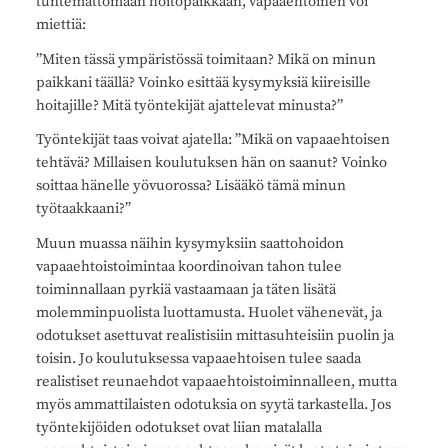
tuntemattomaan hoitopaikkaan, vapaaehtoinen voi
miettiä:
”Miten tässä ympäristössä toimitaan? Mikä on minun
paikkani täällä? Voinko esittää kysymyksiä kiireisille
hoitajille? Mitä työntekijät ajattelevat minusta?”
Työntekijät taas voivat ajatella: ”Mikä on vapaaehtoisen
tehtävä? Millaisen koulutuksen hän on saanut? Voinko
soittaa hänelle yövuorossa? Lisääkö tämä minun
työtaakkaani?”
Muun muassa näihin kysymyksiin saattohoidon
vapaaehtoistoimintaa koordinoivan tahon tulee
toiminnallaan pyrkiä vastaamaan ja täten lisätä
molemminpuolista luottamusta. Huolet vähenevät, ja
odotukset asettuvat realistisiin mittasuhteisiin puolin ja
toisin. Jo koulutuksessa vapaaehtoisen tulee saada
realistiset reunaehdot vapaaehtoistoiminnalleen, mutta
myös ammattilaisten odotuksia on syytä tarkastella. Jos
työntekijöiden odotukset ovat liian matalalla