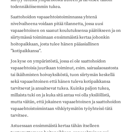
todennäköisemmin tukea.
Saattohoidon vapaaehtoistoiminnassa yhtenä
nivelvaiheena voidaan pitää tilannetta, jossa uusi
vapaaehtoinen on saanut koulutuksensa päätökseen ja on
siirtymässä toimimaan ensimmäistä kertaa johonkin
hoitopaikkaan, josta tulee hänen pääasiallinen
”kotipaikkansa”.
Jos kyse on ympäristöstä, jossa ei ole saattohoidon
vapaaehtoisia juurikaan toiminut, esim. sairaalaosastosta
tai ikäihmisten hoivayksiköstä, tuon siirtymän keskellä
sekä vapaaehtoinen että hänen tuleva kotipaikkansa
tarvitsevat ja ansaitsevat tukea. Kuinka paljon tukea,
millaista tuki on ja kuka sitä antaa voi olla yksilöllistä,
mutta väitän, että jokainen vapaaehtoinen ja saattohoidon
vapaaehtoistoimintaan vihkiytymätön työyhteisö tätä
tarvitsee.
Astuessaan ensimmäistä kertaa tähän itselleen