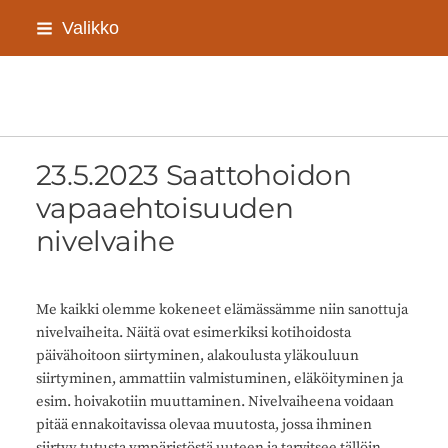
Siirry
Valikko
sivun
sisältöön
Sivuston etusivulle
23.5.2023 Saattohoidon
vapaaehtoisuuden
nivelvaihe
Me kaikki olemme kokeneet elämässämme niin sanottuja
nivelvaiheita. Näitä ovat esimerkiksi kotihoidosta
päivähoitoon siirtyminen, alakoulusta yläkouluun
siirtyminen, ammattiin valmistuminen, eläköityminen ja
esim. hoivakotiin muuttaminen. Nivelvaiheena voidaan
pitää ennakoitavissa olevaa muutosta, jossa ihminen
siirtyy tutusta ympäristöstä uuteen ja tarvitsee tällöin