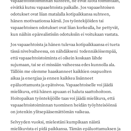
vapaaehtoistoiminnan suhteen, he eivät luota toimintaan,
eivätkä kutsu vapaaehtoista paikalle. Jos vapaaehtoisen
odotukset ovat liian matalalla kotipaikkansa suhteen,
hänen motivaationsa kärsii. Jos työntekijöiden tai
vapaaehtoisen odotukset ovat liian korkealla, he pettyvät,
kun näihin epärealistisiin odotuksiin ei voitukaan vastata.
Jos vapaaehtoista ja hänen tulevaa kotipaikkaansa ei tueta
tässä nivelvaiheessa, on nähdäkseni todennäköisempää,
että vapaaehtoistoiminta ei oikein koskaan lähde
sujumaan, tai se ei missään vaiheessa edes kunnolla ala.
Tällöin me olemme haaskanneet kaikkien osapuolten
aikaa ja energiaa ja ennen kaikkea lisänneet
epäluottamusta ja epätoivoa. Vapaaehtoiselle voi jäädä
mielikuva, että hänen apuaan ei haluta saattohoitoon.
Hoitopaikan työntekijöille taas voi jäädä mielikuva, että
vapaaehtoistoiminnan tuominen heidän työyhteisöönsä
on jotenkin ylitsepääsemättömän vaikeaa.
Selvyyden vuoksi, mielestäni kumpikaan näistä
mielikuvista ei pidä paikkansa. Tämän epäluottamuksen ja