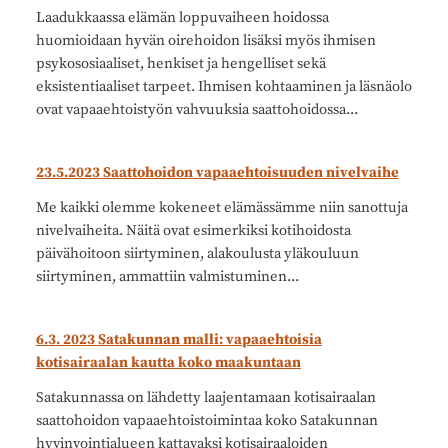
Laadukkaassa elämän loppuvaiheen hoidossa
huomioidaan hyvän oirehoidon lisäksi myös ihmisen
psykososiaaliset, henkiset ja hengelliset sekä
eksistentiaaliset tarpeet. Ihmisen kohtaaminen ja läsnäolo
ovat vapaaehtoistyön vahvuuksia saattohoidossa...
23.5.2023 Saattohoidon vapaaehtoisuuden nivelvaihe
Me kaikki olemme kokeneet elämässämme niin sanottuja
nivelvaiheita. Näitä ovat esimerkiksi kotihoidosta
päivähoitoon siirtyminen, alakoulusta yläkouluun
siirtyminen, ammattiin valmistuminen...
6.3. 2023 Satakunnan malli: vapaaehtoisia
kotisairaalan kautta koko maakuntaan
Satakunnassa on lähdetty laajentamaan kotisairaalan
saattohoidon vapaaehtoistoimintaa koko Satakunnan
hyvinvointialueen kattavaksi kotisairaaloiden