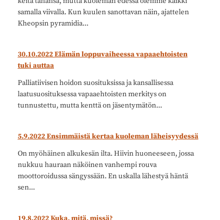
keitä tahansa, mutta kuoleman edessä olemme kaikki
samalla viivalla. Kun kuulen sanottavan näin, ajattelen
Kheopsin pyramidia...
30.10.2022 Elämän loppuvaiheessa vapaaehtoisten
tuki auttaa
Palliatiivisen hoidon suosituksissa ja kansallisessa
laatusuosituksessa vapaaehtoisten merkitys on
tunnustettu, mutta kenttä on jäsentymätön...
5.9.2022 Ensimmäistä kertaa kuoleman läheisyydessä
On myöhäinen alkukesän ilta. Hiivin huoneeseen, jossa
nukkuu hauraan näköinen vanhempi rouva
moottoroidussa sängyssään. En uskalla lähestyä häntä
sen...
19.8.2022 Kuka, mitä, missä?