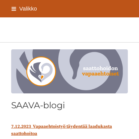
Siirry
Valikko
sivun
sisältöön
Sivuston etusivulle
SAAVA-blogi
7.12.2023 Vapaaehtoistyö täydentää laadukasta
saattohoitoa