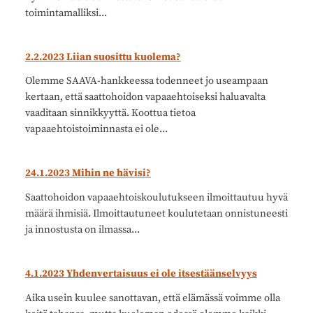
toimintamalliksi...
2.2.2023 Liian suosittu kuolema?
Olemme SAAVA-hankkeessa todenneet jo useampaan
kertaan, että saattohoidon vapaaehtoiseksi haluavalta
vaaditaan sinnikkyyttä. Koottua tietoa
vapaaehtoistoiminnasta ei ole...
24.1.2023 Mihin ne hävisi?
Saattohoidon vapaaehtoiskoulutukseen ilmoittautuu hyvä
määrä ihmisiä. Ilmoittautuneet koulutetaan onnistuneesti
ja innostusta on ilmassa...
4.1.2023 Yhdenvertaisuus ei ole itsestäänselvyys
Aika usein kuulee sanottavan, että elämässä voimme olla