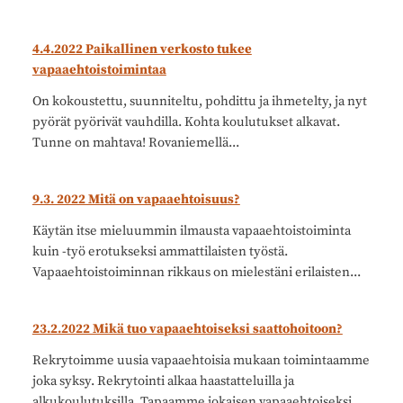
4.4.2022 Paikallinen verkosto tukee
vapaaehtoistoimintaa
On kokoustettu, suunniteltu, pohdittu ja ihmetelty, ja nyt
pyörät pyörivät vauhdilla. Kohta koulutukset alkavat.
Tunne on mahtava! Rovaniemellä...
9.3. 2022 Mitä on vapaaehtoisuus?
Käytän itse mieluummin ilmausta vapaaehtoistoiminta
kuin -työ erotukseksi ammattilaisten työstä.
Vapaaehtoistoiminnan rikkaus on mielestäni erilaisten...
23.2.2022 Mikä tuo vapaaehtoiseksi saattohoitoon?
Rekrytoimme uusia vapaaehtoisia mukaan toimintaamme
joka syksy. Rekrytointi alkaa haastatteluilla ja
alkukoulutuksilla. Tapaamme jokaisen vapaaehtoiseksi