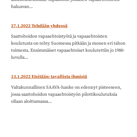
haluavan...
27.1.2022 Tehdään yhdessä
Saattohoidon vapaaehtoistyötä ja vapaaehtoisten
koulutusta on tehty Suomessa pitkään ja monen eri tahon
toimesta. Ensimmäiset vapaaehtoiset koulutettiin jo 1980-
luvulla...
13.1.2022 Etsitään: tavallista ihmistä
Valtakunnallinen SAAVA-hanke on edennyt pisteeseen,
jossa saattohoidon vapaaehtoistyön pilottikoulutuksia
ollaan aloittamassa...