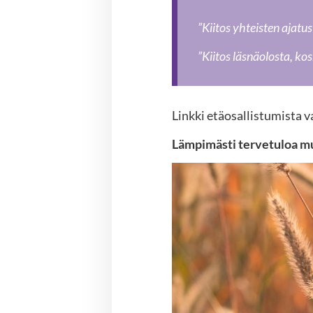
”Kiitos yhteisten ajat
”Kiitos läsnäolosta, ko
Linkki etäosallistumista 
Lämpimästi tervetuloa m