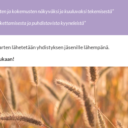
usten ja kokemusten näkyväksi ja kuuluvaksi tekemisestä”
skettamisesta ja puhdistavista kyyneleistä”
varten lähetetään yhdistyksen jäsenille lähempänä.
ukaan!