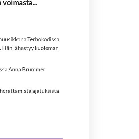
 voimasta...
muusikkona Terhokodissa
sä. Hän lähestyy kuoleman
 jossa Anna Brummer
n herättämistä ajatuksista