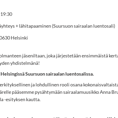
–
19:30
äyhteys + lähitapaaminen (Suursuon sairaalan luentosali)
00630 Helsinki
lmanteen jäseniltaan, joka järjestetään ensimmäistä ker
eyden yhdistelmänä!
Helsingissä Suursuon sairaalan luentosalissa.
merkityksellinen ja lohdullinen rooli osana kokonaisvaltai
 äärelle pääsemme pysähtymään sairaalamuusikko Anna B
a -esityksen kautta.