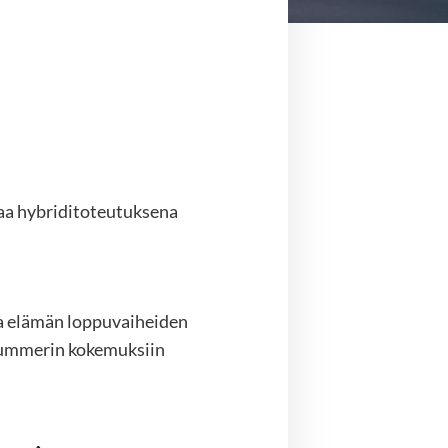
taa hybriditoteutuksena
sta elämän loppuvaiheiden
rummerin kokemuksiin