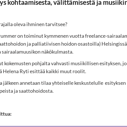
tys kohtaamisesta, välittämisestä ja musiikin
ajalla oleva ihminen tarvitsee?
rummer on toiminut kymmenen vuotta freelance-sairaala
aattohoidon ja palliatiivisen hoidon osastoilla) Helsingis
a sairaalamuusikon näkökulmasta.
t kokemusten pohjalta vahvasti musiikillisen esityksen,
jä Helena Ryti esittää kaikki muut roolit.
ka jälkeen annetaan tilaa yhteiselle keskustelulle esitykse
peista ja saattohoidosta.
ittua: