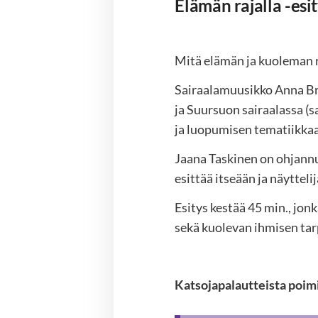
Elämän rajalla -esi
Mitä elämän ja kuoleman r
Sairaalamuusikko Anna B
ja Suursuon sairaalassa (s
ja luopumisen tematiikka
Jaana Taskinen on ohjannu
esittää itseään ja näytteli
Esitys kestää 45 min., jon
sekä kuolevan ihmisen tar
Katsojapalautteista poim