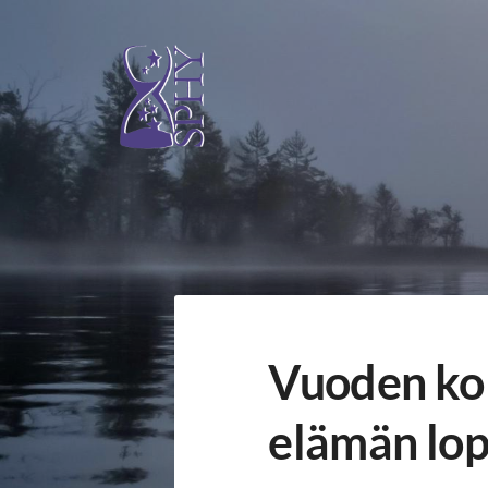
Siirry
sivun
sisältöön
SPHY
Vuoden kol
elämän lop