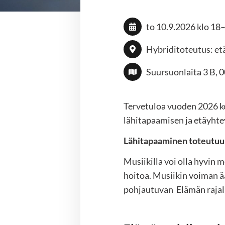
to 10.9.2026
klo 18
Hybriditoteutus: et
Suursuonlaita 3 B, 
Tervetuloa vuoden 2026 ko
lähitapaamisen ja etäyht
Lähitapaaminen toteutuu 
Musiikilla voi olla hyvin 
hoitoa. Musiikin voiman
pohjautuvan Elämän rajall