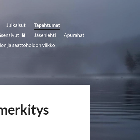
Julkaisut
Tapahtumat
äsensivut
Jäsenlehti
Apurahat
don ja saattohoidon viikko
 merkitys